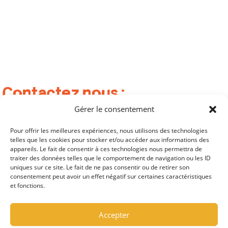
Contactez nous :
Bureaux : 6-4 Rue Charles Gonthier, 24100 Bergerac
Gérer le consentement
Locaux technique : 129 avenue Aristide Briand, 24100 Bergerac
Pour offrir les meilleures expériences, nous utilisons des technologies
Du Lundi au Vendredi de 9h00 à 17h00
telles que les cookies pour stocker et/ou accéder aux informations des
appareils. Le fait de consentir à ces technologies nous permettra de
contact@lattacherapide.fr
07 48 90 66 32
traiter des données telles que le comportement de navigation ou les ID
uniques sur ce site. Le fait de ne pas consentir ou de retirer son
consentement peut avoir un effet négatif sur certaines caractéristiques
et fonctions.
Accepter