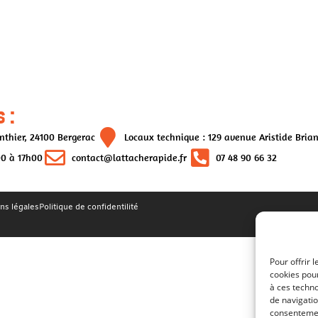
 :
nthier, 24100 Bergerac
Locaux technique : 129 avenue Aristide Bria
00 à 17h00
contact@lattacherapide.fr
07 48 90 66 32
ns légales
Politique de confidentilité
Pour offrir 
cookies pour
à ces techn
de navigatio
consentement